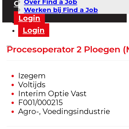
Over Find a Job
Contact
Werken bij Find a Job
Login
Contact
Login
Procesoperator 2 Ploegen (
Izegem
Voltijds
Interim Optie Vast
F001/000215
Agro-, Voedingsindustrie