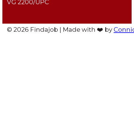
VG 2200/UPC
© 2026 Findajob | Made with ❤️ by
Conni