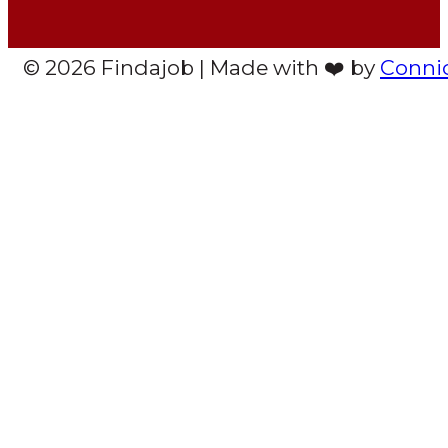
© 2026 Findajob | Made with ❤️ by
Conni