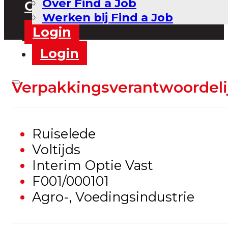
Over Find a Job
Contact
Werken bij Find a Job
Login
Contact
Login
Verpakkingsverantwoordeli
Ruiselede
Voltijds
Interim Optie Vast
F001/000101
Agro-, Voedingsindustrie